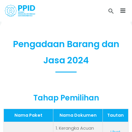
Skip
to
content
Pengadaan Barang dan
Jasa 2024
Tahap Pemilihan
Nama Paket
Nama Dokumen
Tautan
1. Kerangka Acuan
Lihat